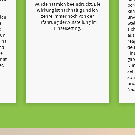
wurde hat mich beeindruckt. Die
ber
Wirkung ist nachhaltig und ich
kam
zehre immer noch von der
den
unv
Erfahrung der Aufstellung im
e
Ste
Einzelsetting.
d
sic
nun
aus
Tina
rea
und
deu
re
Ein
 hat
gab
et.
Dim
seh
spü
und
Nac