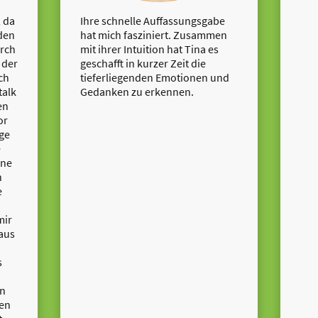
, da
Ihre schnelle Auffassungsgabe
den
hat mich fasziniert. Zusammen
rch
mit ihrer Intuition hat Tina es
 der
geschafft in kurzer Zeit die
ch
tieferliegenden Emotionen und
talk
Gedanken zu erkennen.
en
or
ge
e
ine
n
e
mir
 aus
s
in
ren