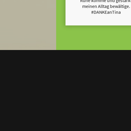
Ruhe komme und gestärk
meinen Alltag bewältige.
#DANKEanTina